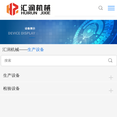
九州官方网站入口
汇润机械——
生产设备
生产设备
检验设备