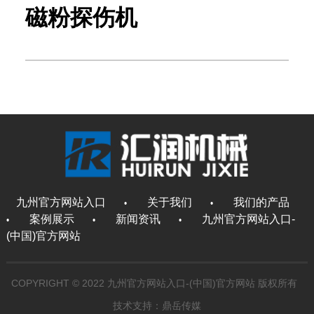
磁粉探伤机
九州官方网站入口
关于我们
我们的产品
•
•
案例展示
新闻资讯
九州官方网站入口-
•
•
•
(中国)官方网站
COPYRIGHT © 2022 九州官方网站入口-(中国)官方网站 版权所有
技术支持：鼎岳传媒