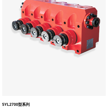
5YL2700型系列