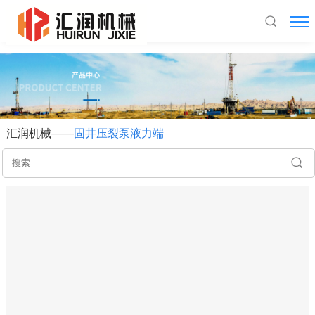
九州官方网站入口
汇润机械——
固井压裂泵液力端