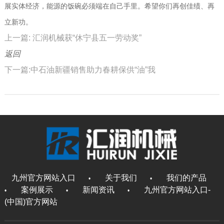
展实体经济，能源的饭碗必须端在自己手里。希望你们再创佳绩、再
立新功。
上一篇: 汇润机械获“休宁县五一劳动奖”
返回
下一篇:中石油新疆销售助力春耕保供“油”我
九州官方网站入口
关于我们
我们的产品
•
•
案例展示
新闻资讯
九州官方网站入口-
•
•
•
(中国)官方网站