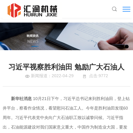
九州官方网站入口
习近平视察胜利油田 勉励广大石油人
新闻报道：2022-04-29
点击:9772
新华社消息
10月21日下午，习近平总书记来到胜利油田，登上钻
井平台，察看作业情况，看望慰问石油工人。今年是胜利油田发现60
周年。习近平代表党中央向广大石油职工致以诚挚问候。习近平指
出，石油能源建设对我们国家意义重大，中国作为制造业大国，要发